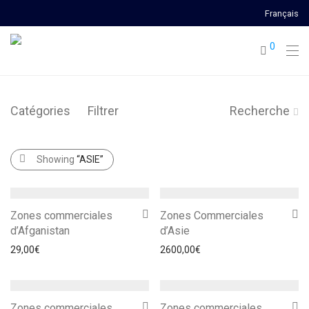
Français
0
Catégories
Filtrer
Recherche
Showing
“ASIE”
Zones commerciales
Zones Commerciales
d’Afganistan
d’Asie
29,00
€
2600,00
€
Zones commerciales
Zones commerciales