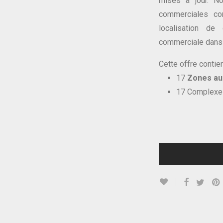
mises à jour. N
commerciales cont
localisation d
commerciale dans 
Cette offre contien
17
Zones au 
17 Complexe