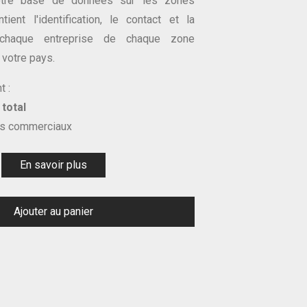
otre base de données sur les zones
ient l'identification, le contact et la
e chaque entreprise de chaque zone
votre pays.
t :
total
s commerciaux
En savoir plus
Ajouter au panier