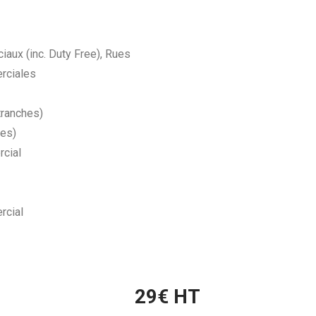
aux (inc. Duty Free), Rues
rciales
tranches)
hes)
cial
rcial
29
€ HT