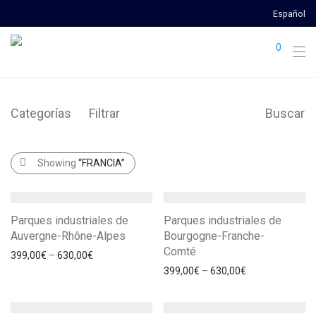
Español
0
Categorías
Filtrar
Buscar
Showing
“FRANCIA”
Parques industriales de
Parques industriales de
Auvergne-Rhône-Alpes
Bourgogne-Franche-
Comté
399,00
€
–
630,00
€
399,00
€
–
630,00
€