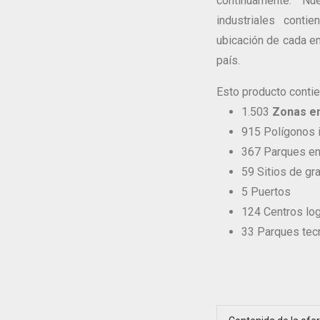
continuamente. N
industriales contie
ubicación de cada e
país.
Esto producto contie
1.503
Zonas en
915 Polígonos i
367 Parques em
59 Sitios de g
5 Puertos
124 Centros log
33 Parques tec