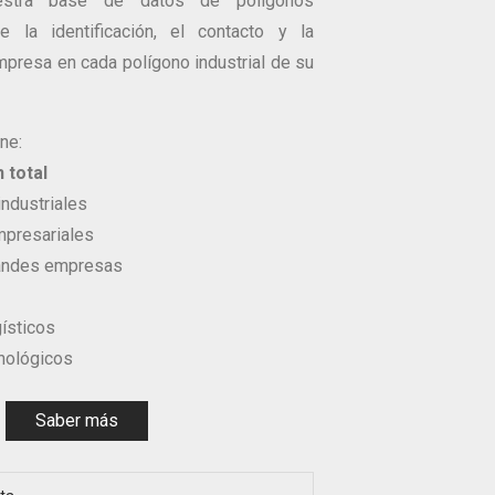
uestra base de datos de polígonos
ne la identificación, el contacto y la
mpresa en cada polígono industrial de su
ne:
 total
ndustriales
presariales
randes empresas
ísticos
nológicos
Saber más