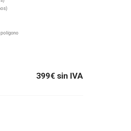
s)
mos)
l polígono
399
€ sin IVA