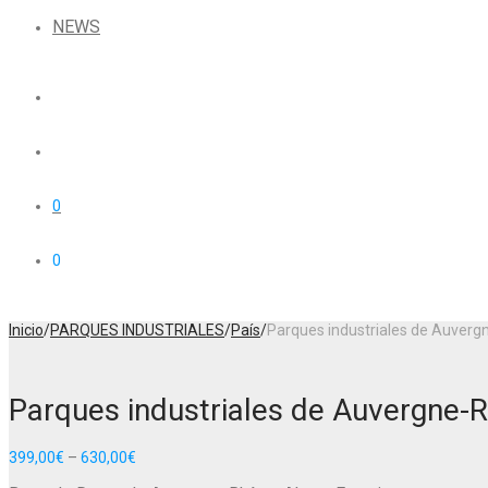
NEWS
0
0
Inicio
/
PARQUES INDUSTRIALES
/
País
/
Parques industriales de Auver
Parques industriales de Auvergne-
399,00
€
–
630,00
€