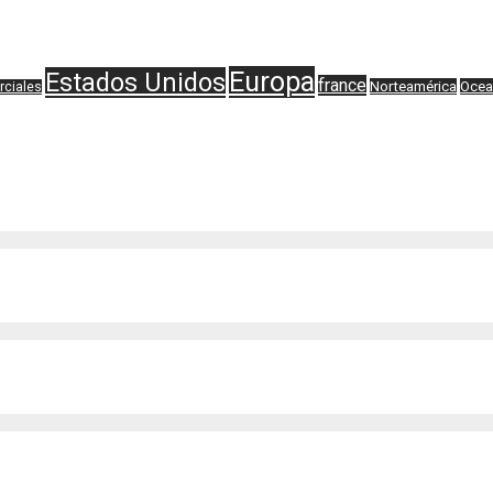
Europa
Estados Unidos
france
Norteamérica
Ocea
rciales