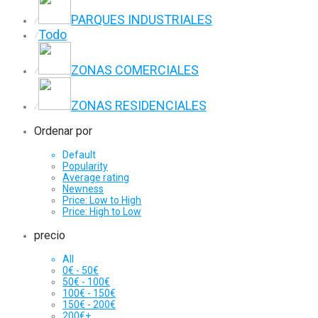
PARQUES INDUSTRIALES
⁄
Todo
⁄
ZONAS COMERCIALES
⁄
ZONAS RESIDENCIALES
⁄
Ordenar por
Default
Popularity
Average rating
Newness
Price: Low to High
Price: High to Low
precio
All
0
€
-
50
€
50
€
-
100
€
100
€
-
150
€
150
€
-
200
€
200
€
+