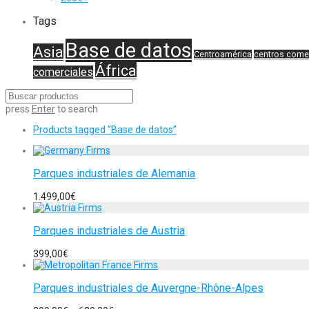
Tags
Base de datos
Asia
Centroamérica
centros come
África
comerciales
press
Enter
to search
Products tagged
“Base de datos”
Parques industriales de Alemania
1.499,00
€
Parques industriales de Austria
399,00
€
Parques industriales de Auvergne-Rhône-Alpes