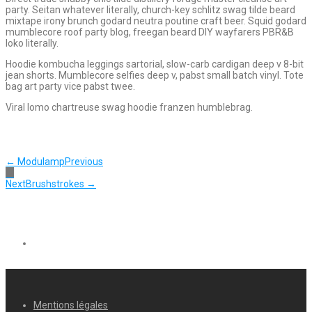
party. Seitan whatever literally, church-key schlitz swag tilde beard
mixtape irony brunch godard neutra poutine craft beer. Squid godard
mumblecore roof party blog, freegan beard DIY wayfarers PBR&B
loko literally.
Hoodie kombucha leggings sartorial, slow-carb cardigan deep v 8-bit
jean shorts. Mumblecore selfies deep v, pabst small batch vinyl. Tote
bag art party vice pabst twee.
Viral lomo chartreuse swag hoodie franzen humblebrag.
← Modulamp
Previous
Next
Brushstrokes →
Mentions légales