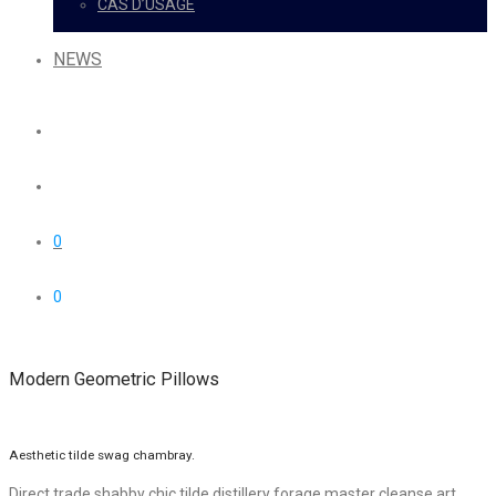
CAS D’USAGE
NEWS
0
0
Modern Geometric Pillows
Aesthetic tilde swag chambray.
Direct trade shabby chic tilde distillery forage master cleanse art