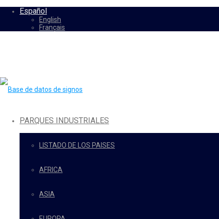
Español
English
Français
PARQUES INDUSTRIALES
LISTADO DE LOS PAISES
AFRICA
ASIA
EUROPA