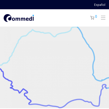
Español
0