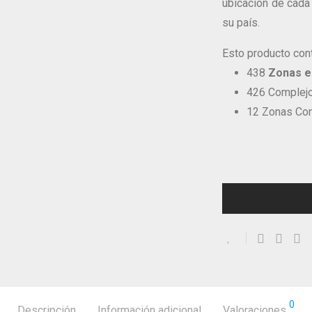
ubicación de cad
su país.
Esto producto con
438
Zonas en
426 Complejo
12 Zonas Co
0
Descripción
Información adicional
Valoraciones