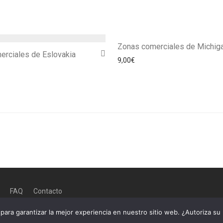
Zonas comerciales de Michig
erciales de Eslovakia
9,00
€
FAQ
Contacto
 para garantizar la mejor experiencia en nuestro sitio web. ¿Autoriza su