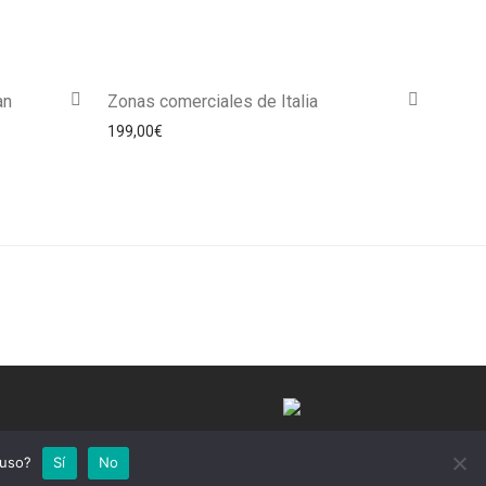
an
Zonas comerciales de Italia
199,00
€
©Commedi 2025
 uso?
Sí
No