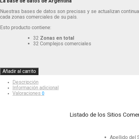
La base de datos de Argentina
Nuestras bases de datos son precisas y se actualizan continuam
cada zonas comerciales de su país.
Esto producto contiene:
32
Zonas en total
32 Complejos comerciales
Añadir al carrito
Descripción
Información adicional
Valoraciones
0
Listado de los Sitios Come
Apellido del 