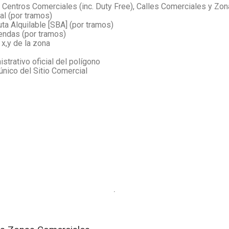
 Centros Comerciales (inc. Duty Free), Calles Comerciales y Zo
tal (por tramos)
uta Alquilable [SBA] (por tramos)
endas (por tramos)
x,y de la zona
strativo oficial del polígono
 único del Sitio Comercial