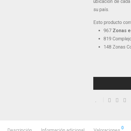
ubicación de cad
su país.
Esto producto con
967
Zonas en
819 Complejo
148 Zonas C
0
Descripción
Información adicional
Valoraciones